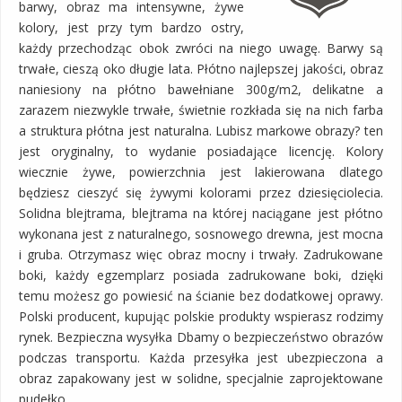
barwy, obraz ma intensywne, żywe
kolory, jest przy tym bardzo ostry,
każdy przechodząc obok zwróci na niego uwagę. Barwy są
trwałe, cieszą oko długie lata. Płótno najlepszej jakości, obraz
naniesiony na płótno bawełniane 300g/m2, delikatne a
zarazem niezwykle trwałe, świetnie rozkłada się na nich farba
a struktura płótna jest naturalna. Lubisz markowe obrazy? ten
jest oryginalny, to wydanie posiadające licencję. Kolory
wiecznie żywe, powierzchnia jest lakierowana dlatego
będziesz cieszyć się żywymi kolorami przez dziesięciolecia.
Solidna blejtrama, blejtrama na której naciągane jest płótno
wykonana jest z naturalnego, sosnowego drewna, jest mocna
i gruba. Otrzymasz więc obraz mocny i trwały. Zadrukowane
boki, każdy egzemplarz posiada zadrukowane boki, dzięki
temu możesz go powiesić na ścianie bez dodatkowej oprawy.
Polski producent, kupując polskie produkty wspierasz rodzimy
rynek. Bezpieczna wysyłka Dbamy o bezpieczeństwo obrazów
podczas transportu. Każda przesyłka jest ubezpieczona a
obraz zapakowany jest w solidne, specjalnie zaprojektowane
pudełko.