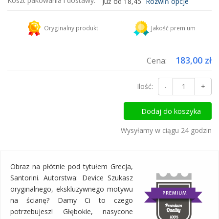
Koszt pakowania i dostawy:
Już od 18,45
Rozwiń opcje
Kurier DHL
18,45 zł
Oryginalny produkt
Jakość premium
Dodaj więcej produktów do koszyka i zapłać za wysyłkę tylko raz!
183,00 zł
Cena:
Ilość:
-
+
Dodaj do koszyka
Wysyłamy w ciągu 24 godzin
Obraz na płótnie pod tytułem Grecja,
Santorini. Autorstwa: Device Szukasz
oryginalnego, ekskluzywnego motywu
na ścianę? Damy Ci to czego
potrzebujesz! Głębokie, nasycone