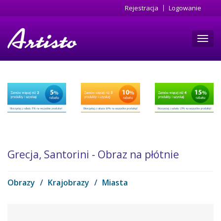
Przejdź
Rejestracja
Logowanie
do
treści
Toggl
navig
Grecja, Santorini - Obraz na płótnie
Obrazy
/
Krajobrazy
/
Miasta