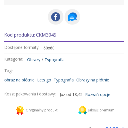
Kod produktu: CKM3045
Dostępne formaty:
60x60
Kategoria:
Obrazy
/
Typografia
Tagi:
obraz na płótnie
Lets go
Typografia
Obrazy na płótnie
Koszt pakowania i dostawy:
Już od 18,45
Rozwiń opcje
Kurier DHL
18,45 zł
Oryginalny produkt
Jakość premium
Dodaj więcej produktów do koszyka i zapłać za wysyłkę tylko raz!