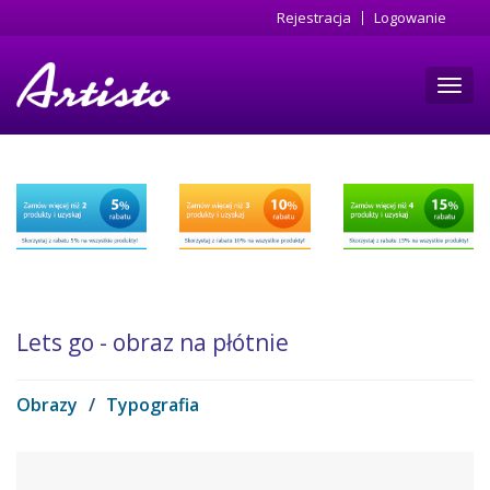
Przejdź
Rejestracja
Logowanie
do
treści
Toggl
navig
Lets go - obraz na płótnie
Obrazy
/
Typografia