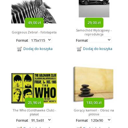
49,00 zł
29,00 zł
Samochód Wyścigowy -
Gorgeous Zebra! - fototapeta
reprodukcja
Format
Format
Dodaj do koszyka
Dodaj do koszyka
25,90 zł
183,00 zł
The Who (Goldhawke Club) -
Gorący kamień - Obraz na
plakat
płótnie
Format
Format