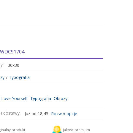
: WDC91704
ty:
30x30
zy
/
Typografia
Love Yourself
Typografia
Obrazy
 i dostawy:
Już od 18,45
Rozwiń opcje
DHL
18,45 zł
inalny produkt
Jakość premium