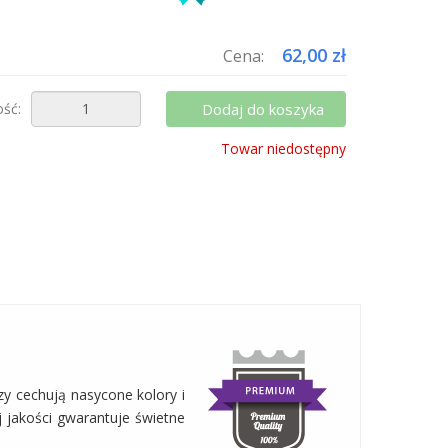
uktów do koszyka i zapłać za wysyłkę tylko raz!
62,00 zł
Cena:
ość:
Dodaj do koszyka
Towar niedostępny
zy cechują nasycone kolory i
j jakości gwarantuje świetne