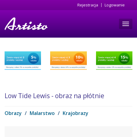
Przejdź
Rejestracja
Logowanie
do
treści
Toggl
navig
Low Tide Lewis - obraz na płótnie
Obrazy
/
Malarstwo
/
Krajobrazy