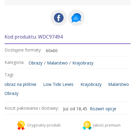
Kod produktu: WDC97494
Dostępne formaty:
60x60
Kategoria:
Obrazy
/
Malarstwo
/
Krajobrazy
Tagi:
obraz na płótnie
Low Tide Lewis
Krajobrazy
Malarstwo
Obrazy
Koszt pakowania i dostawy:
Już od 18,45
Rozwiń opcje
Kurier DHL
18,45 zł
Oryginalny produkt
Jakość premium
Dodaj więcej produktów do koszyka i zapłać za wysyłkę tylko raz!