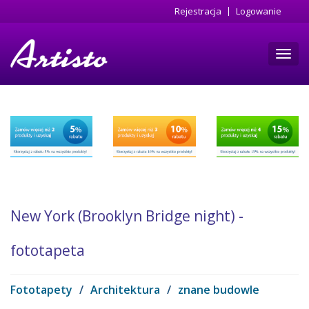
Przejdź
Rejestracja
Logowanie
do
treści
Toggl
navig
New York (Brooklyn Bridge night) -
fototapeta
Fototapety
/
Architektura
/
znane budowle