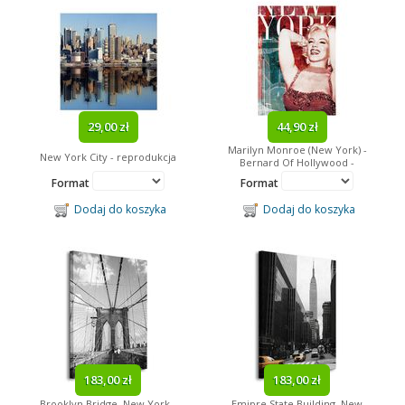
29,00 zł
44,90 zł
Marilyn Monroe (New York) -
New York City - reprodukcja
Bernard Of Hollywood -
reprodukcja
Format
Format
Dodaj do koszyka
Dodaj do koszyka
183,00 zł
183,00 zł
Brooklyn Bridge, New York -
Emipre State Building, New