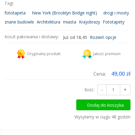
Tagi:
fototapeta
New York (Brooklyn Bridge night)
drogi i mosty
znane budowle
Architektura
miasta
Krajobrazy
Fototapety
Koszt pakowania i dostawy:
Już od 18,45
Rozwiń opcje
Kurier DHL
18,45 zł
Oryginalny produkt
Jakość premium
Dodaj więcej produktów do koszyka i zapłać za wysyłkę tylko raz!
49,00 zł
Cena:
Ilość:
-
+
Dodaj do koszyka
Wysyłamy w ciągu 48 godzin