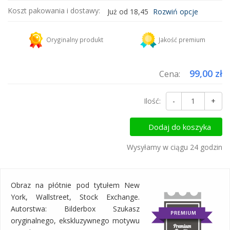
Koszt pakowania i dostawy:
Już od 18,45
Rozwiń opcje
Kurier DHL
18,45 zł
Oryginalny produkt
Jakość premium
Dodaj więcej produktów do koszyka i zapłać za wysyłkę tylko raz!
99,00 zł
Cena:
Ilość:
-
+
Dodaj do koszyka
Wysyłamy w ciągu 24 godzin
Obraz na płótnie pod tytułem New
York, Wallstreet, Stock Exchange.
Autorstwa: Bilderbox Szukasz
oryginalnego, ekskluzywnego motywu