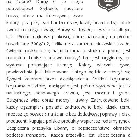
na ścianę? Damy Ci to czego
potrzebujesz! Głębokie, nasycone
barwy, obraz ma intensywne, żywe
kolory, jest przy tym bardzo ostry, każdy przechodząc obok
zwróci na niego uwagę. Barwy są trwałe, cieszą oko długie
lata. Płótno najlepszej jakości, obraz naniesiony na płótno
bawełniane 300g/m2, delikatne a zarazem niezwykle trwałe,
świetnie rozkłada się na nich farba a struktura płótna jest
naturalna. Lubisz markowe obrazy? ten jest oryginalny, to
wydanie posiadające licencję. Kolory wiecznie żywe,
powierzchnia jest lakierowana dlatego będziesz cieszyć się
żywymi kolorami przez dziesięciolecia. Solidna blejtrama,
blejtrama na której naciągane jest płótno wykonana jest z
naturalnego, sosnowego drewna, jest mocna i gruba.
Otrzymasz więc obraz mocny i trwały. Zadrukowane boki,
każdy egzemplarz posiada zadrukowane boki, dzięki temu
możesz go powiesić na ścianie bez dodatkowej oprawy. Polski
producent, kupując polskie produkty wspierasz rodzimy rynek.
Bezpieczna przesyłka Dbamy o bezpieczeństwo obrazów
podczas transportu. Każda przesyłka jest ubezpieczona a