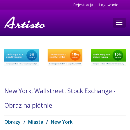
Przejdź
Rejestracja
Logowanie
do
treści
Toggl
navig
New York, Wallstreet, Stock Exchange -
Obraz na płótnie
Obrazy
/
Miasta
/
New York