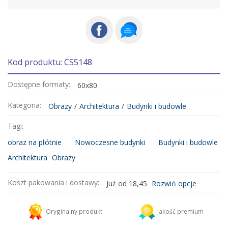
Kod produktu: CS5148
Dostępne formaty:
60x80
Kategoria:
Obrazy
/
Architektura
/
Budynki i budowle
Tagi:
obraz na płótnie
Nowoczesne budynki
Budynki i budowle
Architektura
Obrazy
Koszt pakowania i dostawy:
Już od 18,45
Rozwiń opcje
Kurier DHL
18,45 zł
Oryginalny produkt
Jakość premium
Dodaj więcej produktów do koszyka i zapłać za wysyłkę tylko raz!