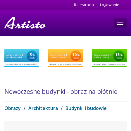
Przejdź
Rejestracja
Logowanie
do
treści
Toggl
navig
Nowoczesne budynki - obraz na płótnie
Obrazy
/
Architektura
/
Budynki i budowle