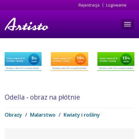
Przejdź
Rejestracja
Logowanie
do
treści
Toggl
navig
Odella - obraz na płótnie
Obrazy
/
Malarstwo
/
Kwiaty i rośliny