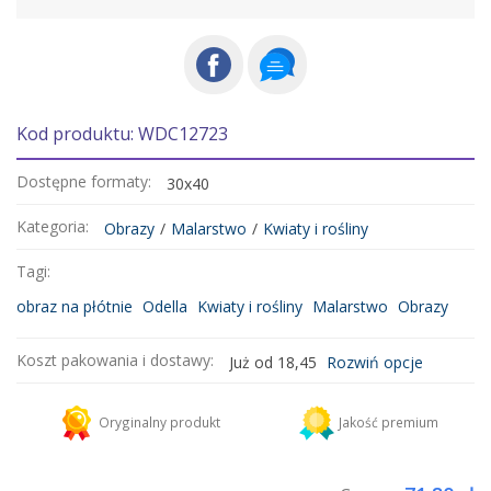
Kod produktu: WDC12723
Dostępne formaty:
30x40
Kategoria:
Obrazy
/
Malarstwo
/
Kwiaty i rośliny
Tagi:
obraz na płótnie
Odella
Kwiaty i rośliny
Malarstwo
Obrazy
Koszt pakowania i dostawy:
Już od 18,45
Rozwiń opcje
Kurier DHL
18,45 zł
Oryginalny produkt
Jakość premium
Dodaj więcej produktów do koszyka i zapłać za wysyłkę tylko raz!