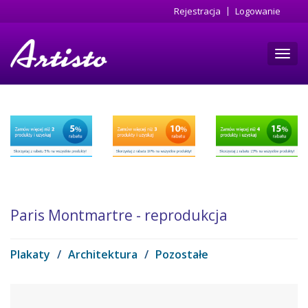
Przejdź
Rejestracja
Logowanie
do
treści
Toggl
navig
Paris Montmartre - reprodukcja
Plakaty
/
Architektura
/
Pozostałe