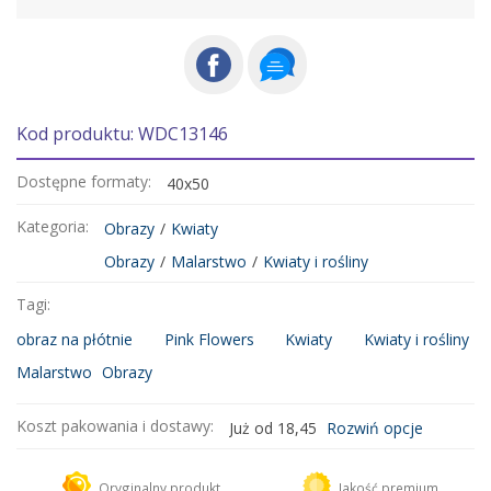
Kod produktu: WDC13146
Dostępne formaty:
40x50
Kategoria:
Obrazy
/
Kwiaty
Obrazy
/
Malarstwo
/
Kwiaty i rośliny
Tagi:
obraz na płótnie
Pink Flowers
Kwiaty
Kwiaty i rośliny
Malarstwo
Obrazy
Koszt pakowania i dostawy:
Już od 18,45
Rozwiń opcje
Kurier DHL
18,45 zł
Oryginalny produkt
Jakość premium