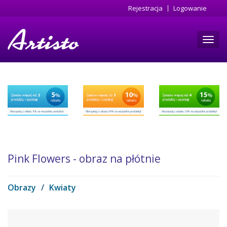
Przejdź
Rejestracja
Logowanie
do
treści
Toggl
navig
Pink Flowers - obraz na płótnie
Obrazy
/
Kwiaty