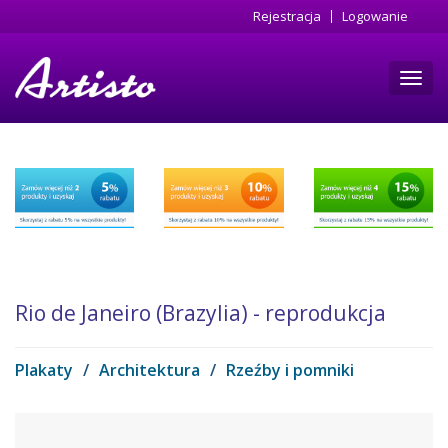
Przejdź
Rejestracja
Logowanie
do
treści
Toggl
navig
Rio de Janeiro (Brazylia) - reprodukcja
Plakaty
/
Architektura
/
Rzeźby i pomniki