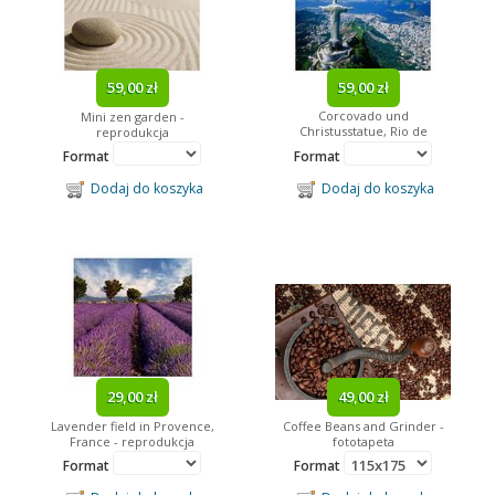
59,00 zł
59,00 zł
Corcovado und
Mini zen garden -
Christusstatue, Rio de
reprodukcja
Janeiro, Brasilien -
Format
Format
reprodukcja
Dodaj do koszyka
Dodaj do koszyka
29,00 zł
49,00 zł
Lavender field in Provence,
Coffee Beans and Grinder -
France - reprodukcja
fototapeta
Format
Format