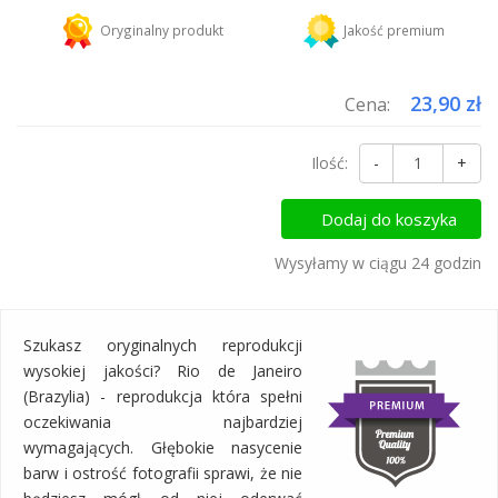
Kurier DHL
18,45 zł
Oryginalny produkt
Jakość premium
Dodaj więcej produktów do koszyka i zapłać za wysyłkę tylko raz!
23,90 zł
Cena:
Ilość:
-
+
Dodaj do koszyka
Wysyłamy w ciągu 24 godzin
Szukasz oryginalnych reprodukcji
wysokiej jakości? Rio de Janeiro
(Brazylia) - reprodukcja która spełni
oczekiwania najbardziej
wymagających. Głębokie nasycenie
barw i ostrość fotografii sprawi, że nie