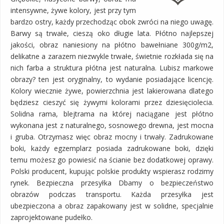
intensywne, żywe kolory, jest przy tym
bardzo ostry, każdy przechodząc obok zwróci na niego uwagę.
Barwy są trwałe, cieszą oko długie lata. Płótno najlepszej
jakości, obraz naniesiony na płótno bawełniane 300g/m2,
delikatne a zarazem niezwykle trwałe, świetnie rozkłada się na
nich farba a struktura płótna jest naturalna. Lubisz markowe
obrazy? ten jest oryginalny, to wydanie posiadające licencję.
Kolory wiecznie żywe, powierzchnia jest lakierowana dlatego
będziesz cieszyć się żywymi kolorami przez dziesięciolecia.
Solidna rama, blejtrama na której naciągane jest płótno
wykonana jest z naturalnego, sosnowego drewna, jest mocna
i gruba. Otrzymasz więc obraz mocny i trwały. Zadrukowane
boki, każdy egzemplarz posiada zadrukowane boki, dzięki
temu możesz go powiesić na ścianie bez dodatkowej oprawy.
Polski producent, kupując polskie produkty wspierasz rodzimy
rynek. Bezpieczna przesyłka Dbamy o bezpieczeństwo
obrazów podczas transportu. Każda przesyłka jest
ubezpieczona a obraz zapakowany jest w solidne, specjalnie
zaprojektowane pudełko.