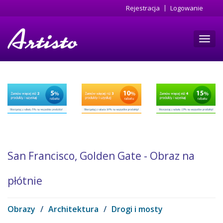
Przejdź
Rejestracja
Logowanie
do
treści
Toggl
navig
San Francisco, Golden Gate - Obraz na
płótnie
Obrazy
/
Architektura
/
Drogi i mosty