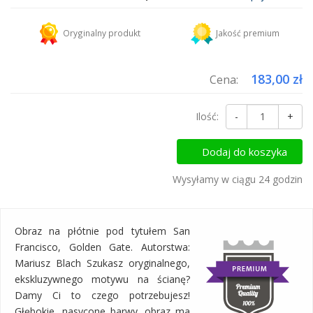
Kurier DHL
18,45 zł
Oryginalny produkt
Jakość premium
Dodaj więcej produktów do koszyka i zapłać za wysyłkę tylko raz!
183,00 zł
Cena:
Ilość:
-
+
Dodaj do koszyka
Wysyłamy w ciągu 24 godzin
Obraz na płótnie pod tytułem San
Francisco, Golden Gate. Autorstwa:
Mariusz Blach Szukasz oryginalnego,
ekskluzywnego motywu na ścianę?
Damy Ci to czego potrzebujesz!
Głębokie, nasycone barwy, obraz ma