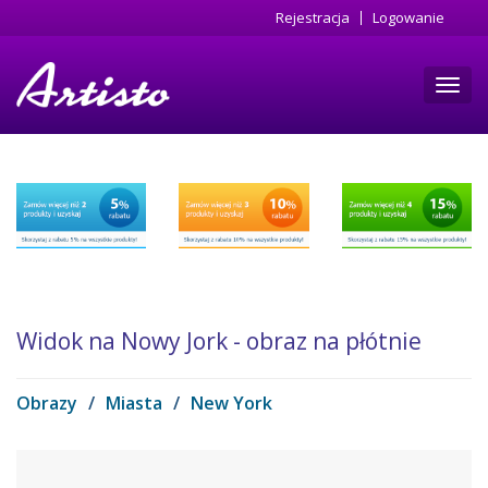
Przejdź
Rejestracja
Logowanie
do
treści
Toggl
navig
Widok na Nowy Jork - obraz na płótnie
Obrazy
/
Miasta
/
New York