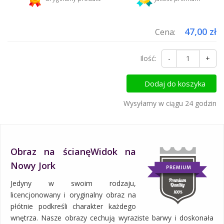
Dodaj więcej produktów do koszyka i zapłać za wysyłkę tylko raz!
47,00 zł
Cena:
Ilość:
-
+
Dodaj do koszyka
Wysyłamy w ciągu 24 godzin
Obraz na ścianęWidok na
Nowy Jork
Jedyny w swoim rodzaju,
licencjonowany i oryginalny obraz na
płótnie podkreśli charakter każdego
wnętrza. Nasze obrazy cechują wyraziste barwy i doskonała