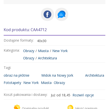
Kod produktu: CAA4712
Dostępne formaty:
40x30
Kategoria:
Obrazy
/
Miasta
/
New York
Obrazy
/
Architektura
Tagi:
obraz na płótnie
Widok na Nowy Jork
Architektura
Fototapety
New York
Miasta
Obrazy
Koszt pakowania i dostawy:
Już od 18,45
Rozwiń opcje
Kurier DHL
18,45 zł
Oryginalny produkt
Jakość premium