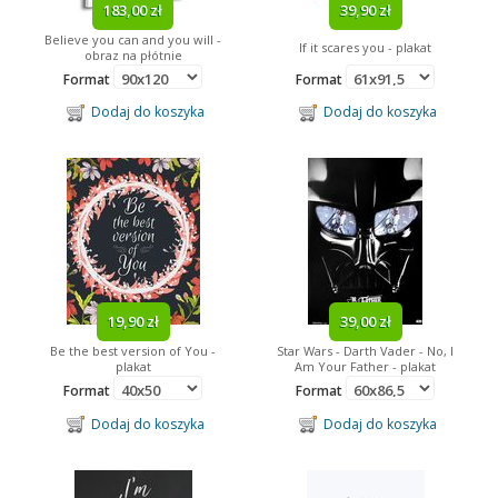
183,00 zł
39,90 zł
Believe you can and you will -
If it scares you - plakat
obraz na płótnie
Format
Format
Dodaj do koszyka
Dodaj do koszyka
19,90 zł
39,00 zł
Be the best version of You -
Star Wars - Darth Vader - No, I
plakat
Am Your Father - plakat
Format
Format
Dodaj do koszyka
Dodaj do koszyka