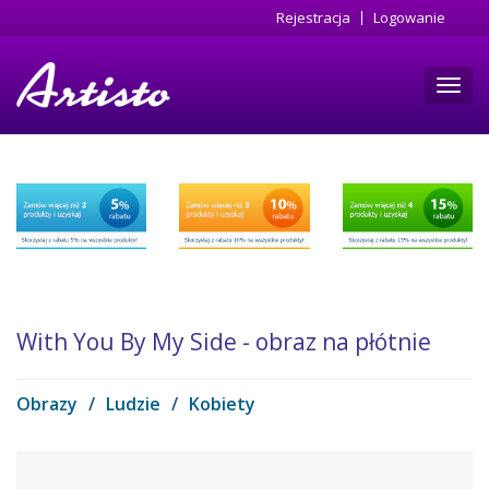
Przejdź
Rejestracja
Logowanie
do
treści
Toggl
navig
With You By My Side - obraz na płótnie
Obrazy
/
Ludzie
/
Kobiety