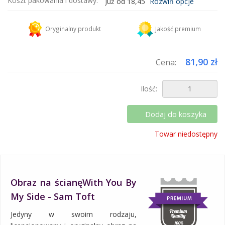
Koszt pakowania i dostawy:
Już od 18,45
Rozwiń opcje
Kurier DHL
18,45 zł
Oryginalny produkt
Jakość premium
Dodaj więcej produktów do koszyka i zapłać za wysyłkę tylko raz!
81,90 zł
Cena:
Ilość:
Dodaj do koszyka
Towar niedostępny
Obraz na ścianęWith You By
My Side - Sam Toft
Jedyny w swoim rodzaju,